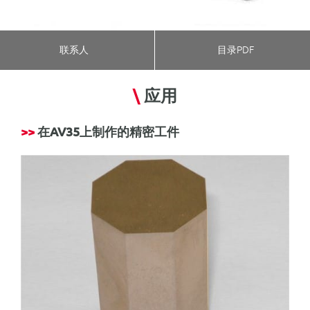
联系人
目录PDF
\
应用
>>
在
AV35
上制作的精密工件