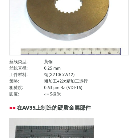
丝线类型:
黄铜
丝线直径:
0.25 mm
工件材料:
钢(X210CrW12)
策略:
粗加工+2次精加工运行
粗糙度:
0.63 µm Ra (VDI-16)
圆度:
<= 5微米
>>
在
AV35
上制造的硬质金属部件