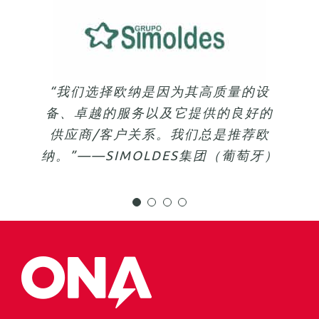
“我们选择欧纳是因为他们是大型机床
“我们发现欧纳是一家与我们价值观相
“购置了一台欧纳TQX10双头机床和
“我们选择欧纳是因为其高质量的设
的领导者，AV130是市场上最大的电
备、卓越的服务以及它提供的良好的
近的解决方案供应商合作伙伴。多亏
两台带132个位置的机器人转换工位
火花线切割加工机床。此外，它非常
了他们的技术能力和专业知识，我们
后，确保了工作时长，提高了加工质
供应商/客户关系。我们总是推荐欧
纳。”——SIMOLDES集团（葡萄牙）
才能够满足像Safran这样的客户的需
可靠，一周七天无需人工监管就能正
量。这一项投资有利于我们未来的发
常运行，而且还能一直保持较高的切
展，有利于创造美好的明天。”——
求。”——HOURAT公司（法国）
割速度。”——STICKEL公司（德国）
CONCOURS MOLD（美国）
https://www.youtube.com/watch?
v=Yc4uWW0NdnA