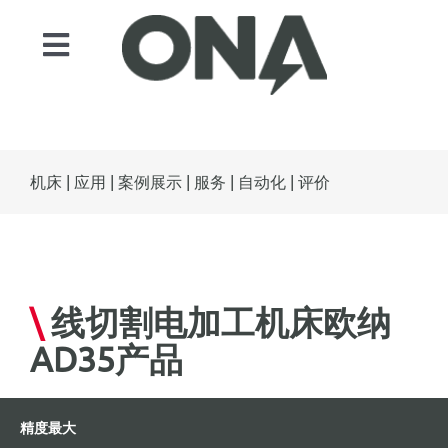
Skip
to
Toggle
content
Navigation
产品
领域
机床
|
应用
|
案例展示
|
服务
|
自动化
|
评价
自动化
服务
案例展示
\
线切割电加工机床欧纳
新闻
AD35产品
联系人
ONA EDM
精度最大
Search