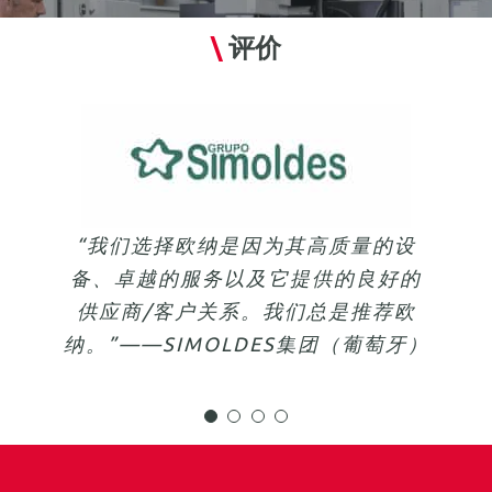
\
评价
“我们选择欧纳是因为他们是大型机床
“我们发现欧纳是一家与我们价值观相
“购置了一台欧纳TQX10双头机床和
“我们选择欧纳是因为其高质量的设
的领导者，AV130是市场上最大的电
备、卓越的服务以及它提供的良好的
近的解决方案供应商合作伙伴。多亏
两台带132个位置的机器人转换工位
火花线切割加工机床。此外，它非常
了他们的技术能力和专业知识，我们
后，确保了工作时长，提高了加工质
供应商/客户关系。我们总是推荐欧
纳。”——SIMOLDES集团（葡萄牙）
才能够满足像Safran这样的客户的需
可靠，一周七天无需人工监管就能正
量。这一项投资有利于我们未来的发
常运行，而且还能一直保持较高的切
展，有利于创造美好的明天。”——
求。”——HOURAT公司（法国）
割速度。”——STICKEL公司（德国）
CONCOURS MOLD（美国）
https://www.youtube.com/watch?
v=Yc4uWW0NdnA