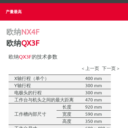
for:
产量最高
简体中文
欧纳
NX4F
欧纳
QX3F
欧纳
QX3F
的技术参数
< 上一页
下一页 >
X轴行程
（单个）
400 mm
Y轴行程
300 mm
电极头的行程
300 mm
工作台与机头之间的最大距离
470 mm
长度
920 mm
工作槽内部尺寸
宽度
590 mm
高度
350 mm