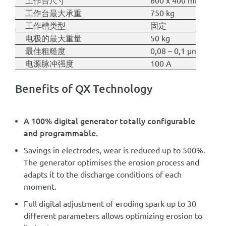
工作台尺寸
600 x 400 mm
工作台最大承重
750 kg
工作槽类型
固定
电极的最大重量
50 kg
最佳粗糙度
0,08 – 0,1 µm Ra
电源脉冲强度
100 A
Benefits of QX Technology
A 100% digital generator totally configurable
and programmable.
Savings in electrodes, wear is reduced up to 500%.
The generator optimises the erosion process and
adapts it to the discharge conditions of each
moment.
Full digital adjustment of eroding spark up to 30
different parameters allows optimizing erosion to