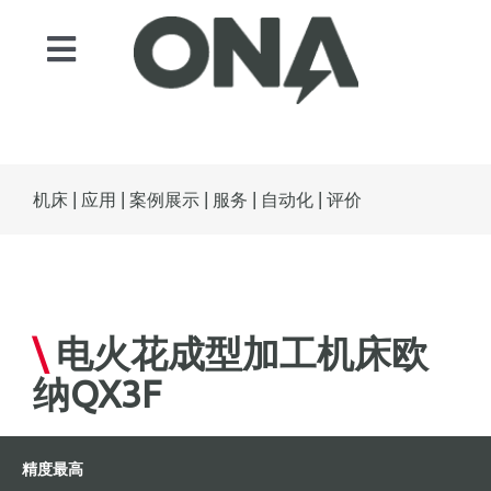
Skip
to
Toggle
content
Navigation
产品
领域
机床
|
应用
|
案例展示
|
服务
|
自动化
|
评价
自动化
服务
案例展示
\
电火花成型加工机床欧
新闻
纳QX3F
联系人
ONA EDM
精度最高
Search