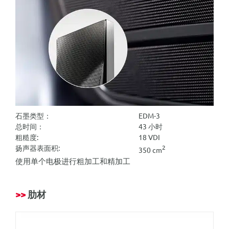
石墨类型：
EDM-3
总时间：
43 小时
粗糙度:
18 VDI
扬声器表面积:
2
350 cm
使用单个电极进行粗加工和精加工
>>
肋材