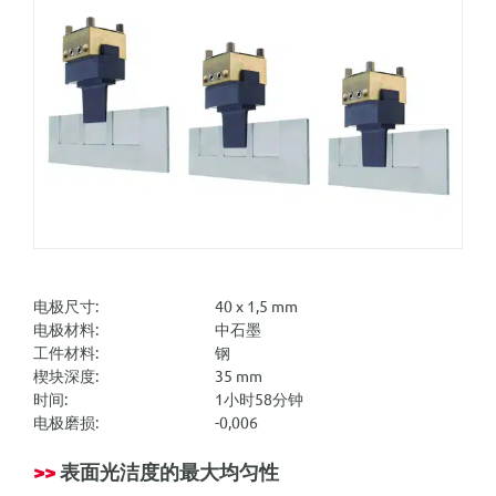
电极尺寸:
40 x 1,5 mm
电极材料:
中石墨
工件材料:
钢
楔块深度:
35 mm
时间:
1小时58分钟
电极磨损:
-0,006
>>
表面光洁度的最大均匀性