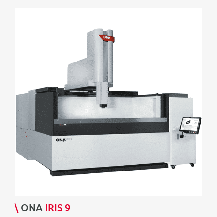
\
ONA
IRIS 9