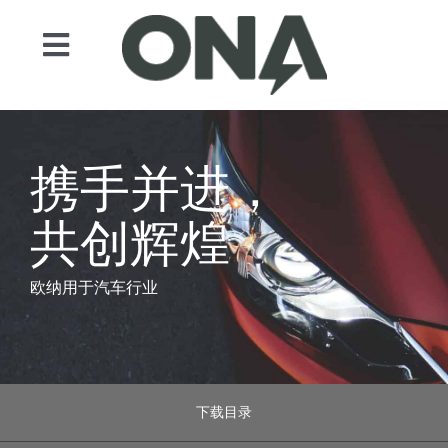
Skip
to
Toggle
content
Navigation
产品
领域
携手并进，
自动化
共创辉煌
服务
案例展示
欧纳用于汽车行业
新闻
联系人
ONA EDM
下载目录
Search